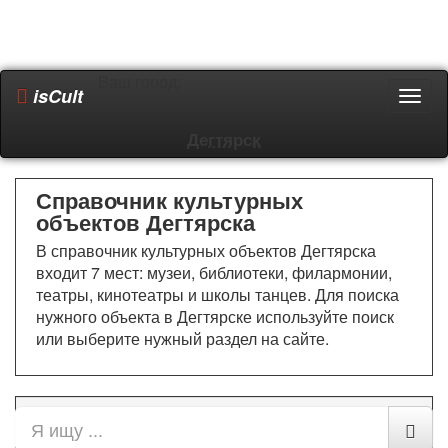
Ваш город:
isCult
Пере
мен
Дегтярск
Справочник культурных
объектов Дегтярска
В справочник культурных объектов Дегтярска
входит 7 мест: музеи, библиотеки, филармонии,
театры, кинотеатры и школы танцев. Для поиска
нужного объекта в Дегтярске используйте поиск
или выберите нужный раздел на сайте.
Все разделы
Архивы
Библиотеки